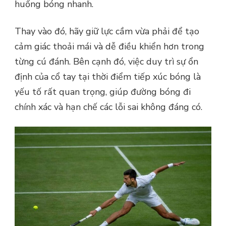
huống bóng nhanh.
Thay vào đó, hãy giữ lực cầm vừa phải để tạo
cảm giác thoải mái và dễ điều khiển hơn trong
từng cú đánh. Bên cạnh đó, việc duy trì sự ổn
định của cổ tay tại thời điểm tiếp xúc bóng là
yếu tố rất quan trọng, giúp đường bóng đi
chính xác và hạn chế các lỗi sai không đáng có.