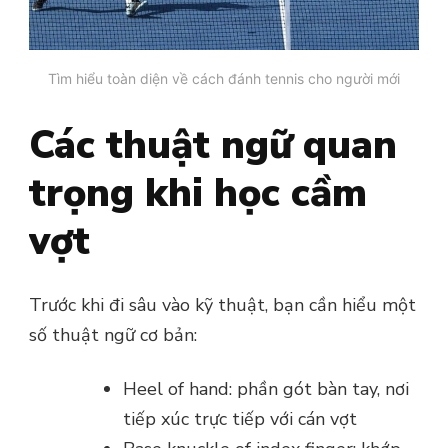
Tìm hiểu toàn diện về cách đánh tennis cho người mới
Các thuật ngữ quan
trọng khi học cầm
vợt
Trước khi đi sâu vào kỹ thuật, bạn cần hiểu một
số thuật ngữ cơ bản:
Heel of hand: phần gót bàn tay, nơi
tiếp xúc trực tiếp với cán vợt