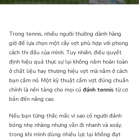
Trong tennis, nhiều người thường dành hàng
giờ để lựa chọn một cây vợt phù hợp với phong
cách thi đấu của mình. Tuy nhiên, điều quyết
định hiệu quả thực sự lại không nằm hoàn toàn
ở chất liệu hay thương hiệu vợt mà nằm ở cách
bạn cầm nó. Một kỹ thuật cầm vợt đúng chuẩn
chính là nền tảng cho mọi cú
đánh tennis
từ cơ
bản đến nâng cao.
Nếu bạn từng thắc mắc vì sao có người đánh
bóng nhẹ nhàng nhưng vẫn đi nhanh và xoáy,
trong khi mình dùng nhiều lực lại không đạt