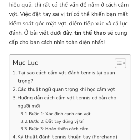
hiệu quả, thì rất có thể vấn đề nằm ở cách cầm
vợt. Việc đặt tay sai vị trí có thể khiến bạn mất
kiểm soát góc mặt vợt, điểm tiếp xúc và cả lực
đánh. Ở bài viết dưới đây,
tin thể thao
sẽ cung
cấp cho bạn cách nhìn toàn diện nhất!
Mục Lục
Tại sao cách cầm vợt đánh tennis lại quan
trọng?
Các thuật ngữ quan trọng khi học cầm vợt
Hướng dẫn cách cầm vợt tennis cơ bản cho
người mới
Bước 1: Xác định cạnh cán vợt
Bước 2: Đặt tay đúng vị trí
Bước 3: Hoàn thiện cách cầm
Kỹ thuật đánh tennis thuận tay (Forehand)