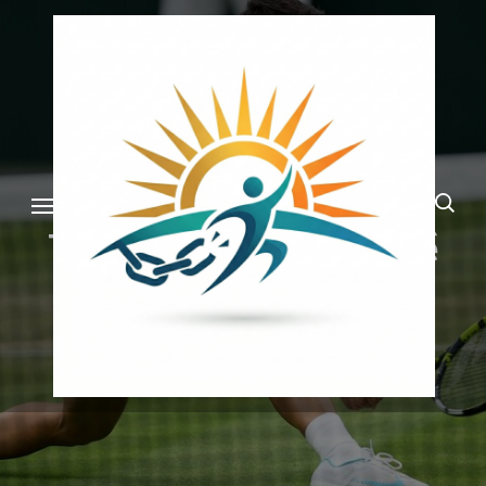
Bỏ
qua
và
tới
nội
dung
Thể thao
(ấn
Tìm hiểu toàn diện về
Enter)
cách đánh tennis cho
người mới