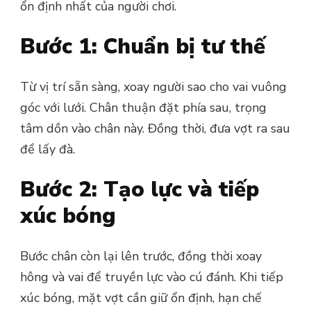
ổn định nhất của người chơi.
Bước 1: Chuẩn bị tư thế
Từ vị trí sẵn sàng, xoay người sao cho vai vuông
góc với lưới. Chân thuận đặt phía sau, trọng
tâm dồn vào chân này. Đồng thời, đưa vợt ra sau
để lấy đà.
Bước 2: Tạo lực và tiếp
xúc bóng
Bước chân còn lại lên trước, đồng thời xoay
hông và vai để truyền lực vào cú đánh. Khi tiếp
xúc bóng, mặt vợt cần giữ ổn định, hạn chế