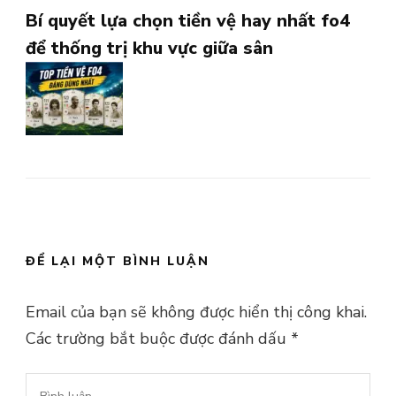
Bí quyết lựa chọn tiền vệ hay nhất fo4
để thống trị khu vực giữa sân
ĐỂ LẠI MỘT BÌNH LUẬN
Email của bạn sẽ không được hiển thị công khai.
Các trường bắt buộc được đánh dấu
*
Bình