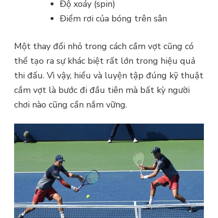
Độ xoáy (spin)
Điểm rơi của bóng trên sân
Một thay đổi nhỏ trong cách cầm vợt cũng có
thể tạo ra sự khác biệt rất lớn trong hiệu quả
thi đấu. Vì vậy, hiểu và luyện tập đúng kỹ thuật
cầm vợt là bước đi đầu tiên mà bất kỳ người
chơi nào cũng cần nắm vững.