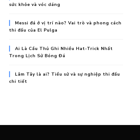
sức khỏe và vóc dáng
Messi đá ở vị trí nào? Vai trò và phong cách
thi đấu của El Pulga
Ai Là Cầu Thủ Ghi Nhiều Hat-Trick Nhất
Trong Lịch Sử Bóng Đá
Lâm Tây là ai? Tiểu sử và sự nghiệp thi đấu
chi tiết