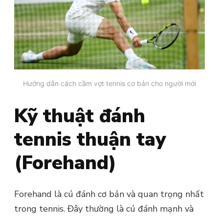
Hướng dẫn cách cầm vợt tennis cơ bản cho người mới
Kỹ thuật đánh
tennis thuận tay
(Forehand)
Forehand là cú đánh cơ bản và quan trọng nhất
trong tennis. Đây thường là cú đánh mạnh và