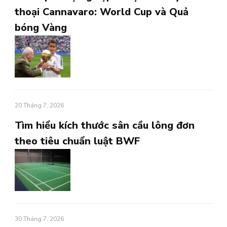
thoại Cannavaro: World Cup và Quả
bóng Vàng
20 Tháng 7, 2026
Tìm hiểu kích thước sân cầu lông đơn
theo tiêu chuẩn luật BWF
30 Tháng 7, 2026