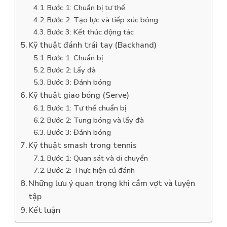
Bước 1: Chuẩn bị tư thế
Bước 2: Tạo lực và tiếp xúc bóng
Bước 3: Kết thúc động tác
Kỹ thuật đánh trái tay (Backhand)
Bước 1: Chuẩn bị
Bước 2: Lấy đà
Bước 3: Đánh bóng
Kỹ thuật giao bóng (Serve)
Bước 1: Tư thế chuẩn bị
Bước 2: Tung bóng và lấy đà
Bước 3: Đánh bóng
Kỹ thuật smash trong tennis
Bước 1: Quan sát và di chuyển
Bước 2: Thực hiện cú đánh
Những lưu ý quan trọng khi cầm vợt và luyện
tập
Kết luận