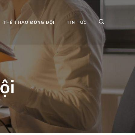
THỂ THAO ĐỒNG ĐỘI
TIN TỨC
ội