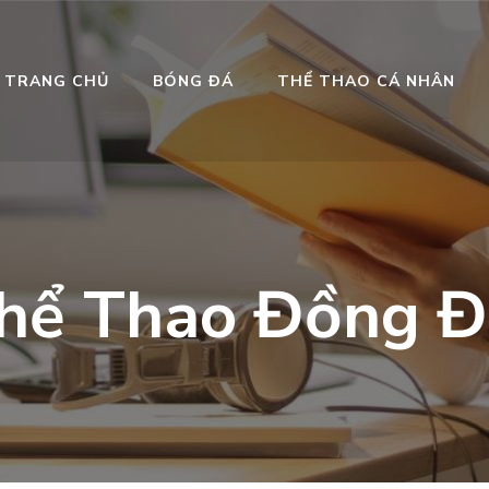
TRANG CHỦ
BÓNG ĐÁ
THỂ THAO CÁ NHÂN
hể Thao Đồng Đ