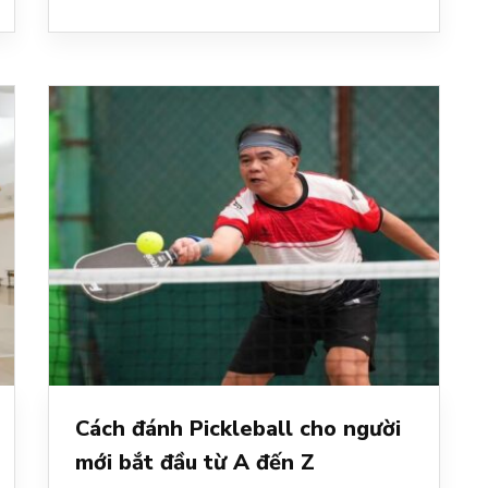
Cách đánh Pickleball cho người
mới bắt đầu từ A đến Z