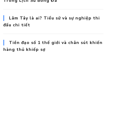
Trong Lịch Sử Bóng Đá
Lâm Tây là ai? Tiểu sử và sự nghiệp thi
đấu chi tiết
Tiền đạo số 1 thế giới và chân sút khiến
hàng thủ khiếp sợ