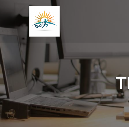
Bỏ
qua
và
tới
Thể thao
nội
dung
(ấn
Enter)
T