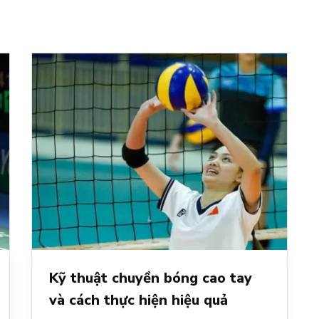
Kỹ thuật chuyền bóng cao tay
và cách thực hiện hiệu quả