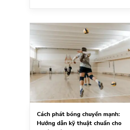
Cách phát bóng chuyền mạnh:
Hướng dẫn kỹ thuật chuẩn cho