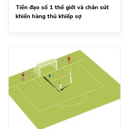
Tiền đạo số 1 thế giới và chân sút
khiến hàng thủ khiếp sợ