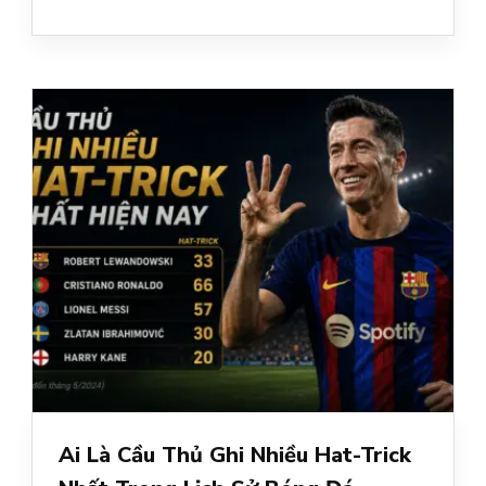
Ai Là Cầu Thủ Ghi Nhiều Hat-Trick