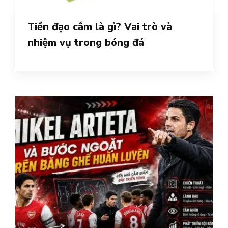
Tiền đạo cắm là gì? Vai trò và
nhiệm vụ trong bóng đá