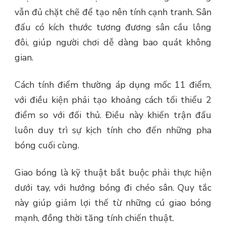
vẫn đủ chặt chẽ để tạo nên tính cạnh tranh. Sân
đấu có kích thước tương đương sân cầu lông
đôi, giúp người chơi dễ dàng bao quát không
gian.
Cách tính điểm thường áp dụng mốc 11 điểm,
với điều kiện phải tạo khoảng cách tối thiểu 2
điểm so với đối thủ. Điều này khiến trận đấu
luôn duy trì sự kịch tính cho đến những pha
bóng cuối cùng.
Giao bóng là kỹ thuật bắt buộc phải thực hiện
dưới tay, với hướng bóng đi chéo sân. Quy tắc
này giúp giảm lợi thế từ những cú giao bóng
mạnh, đồng thời tăng tính chiến thuật.