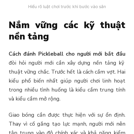
Hiểu rõ luật chơi trước khi bước vào sân
Nắm vững các kỹ thuật
nền tảng
Cách đánh Pickleball cho người mới bắt đầu
đòi hỏi người mới cần xây dựng nền tảng kỹ
thuật vững chắc. Trước hết là cách cầm vợt. Hai
kiểu phổ biến nhất giúp người chơi linh hoạt
trong nhiều tình huống là kiểu cầm trung tính
và kiểu cầm mở rộng.
Giao bóng cần được thực hiện với sự ổn định.
Thay vì cố gắng tạo lực mạnh, người mới nên
tập trung vào độ chính xác và khả năng kiểm