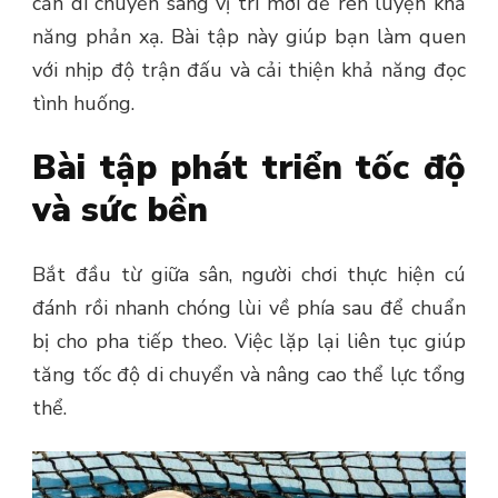
cần di chuyển sang vị trí mới để rèn luyện khả
năng phản xạ. Bài tập này giúp bạn làm quen
với nhịp độ trận đấu và cải thiện khả năng đọc
tình huống.
Bài tập phát triển tốc độ
và sức bền
Bắt đầu từ giữa sân, người chơi thực hiện cú
đánh rồi nhanh chóng lùi về phía sau để chuẩn
bị cho pha tiếp theo. Việc lặp lại liên tục giúp
tăng tốc độ di chuyển và nâng cao thể lực tổng
thể.