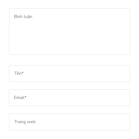
Bình
luận
Tên*
*
Email*
*
Trang
web