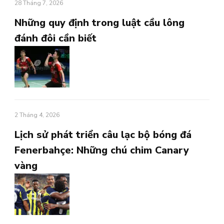
28 Tháng 7, 2026
Những quy định trong luật cầu lông
đánh đôi cần biết
2 Tháng 4, 2026
Lịch sử phát triển câu lạc bộ bóng đá
Fenerbahçe: Những chú chim Canary
vàng