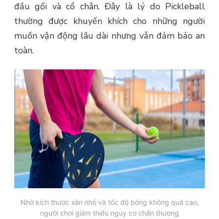
đầu gối và cổ chân. Đây là lý do Pickleball
thường được khuyến khích cho những người
muốn vận động lâu dài nhưng vẫn đảm bảo an
toàn.
Nhờ kích thước sân nhỏ và tốc độ bóng không quá cao,
người chơi giảm thiểu nguy cơ chấn thương