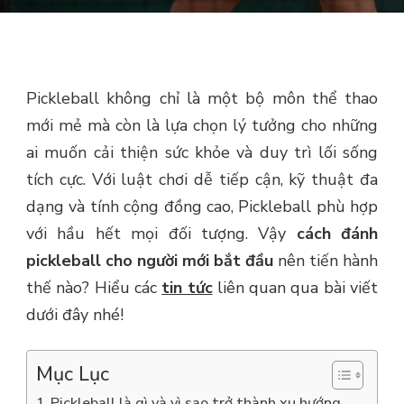
Pickleball không chỉ là một bộ môn thể thao
mới mẻ mà còn là lựa chọn lý tưởng cho những
ai muốn cải thiện sức khỏe và duy trì lối sống
tích cực. Với luật chơi dễ tiếp cận, kỹ thuật đa
dạng và tính cộng đồng cao, Pickleball phù hợp
với hầu hết mọi đối tượng. Vậy
cách đánh
pickleball cho người mới bắt đầu
nên tiến hành
thế nào? Hiểu các
tin tức
liên quan qua bài viết
dưới đây nhé!
Mục Lục
Pickleball là gì và vì sao trở thành xu hướng