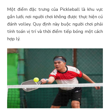
Một điểm đặc trưng của Pickleball là khu vực
gần lưới, nơi người chơi không được thực hiện cú
đánh volley. Quy định này buộc người chơi phải
tính toán vị trí và thời điểm tiếp bóng một cách
hợp lý.