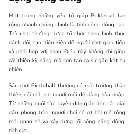
Một trong những yếu tố giúp Pickleball lan
rộng nhanh chóng chính là tính cộng đồng cao.
Trò chơi thường được tổ chức theo hình thức
đánh đôi, tạo điều kiện để người chơi giao tiếp
và phối hợp với nhau. Điều này không chỉ giúp
cải thiện kỹ năng mà còn tạo ra sự gắn kết tự
nhiên.
Sân chơi Pickleball thường có môi trường thân
thiện, cởi mở, nơi người mới dễ dàng hòa nhập.
Từ những buổi tập luyện đơn giản đến các giải
đấu phong trào, người chơi có cơ hội mở rộng
mối quan hệ và xây dựng lối sống năng động,
tích cực.