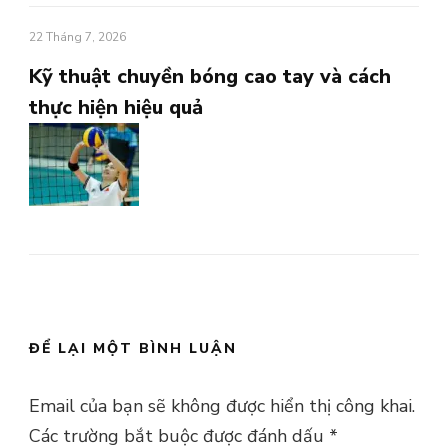
22 Tháng 7, 2026
Kỹ thuật chuyền bóng cao tay và cách
thực hiện hiệu quả
ĐỂ LẠI MỘT BÌNH LUẬN
Email của bạn sẽ không được hiển thị công khai.
Các trường bắt buộc được đánh dấu
*