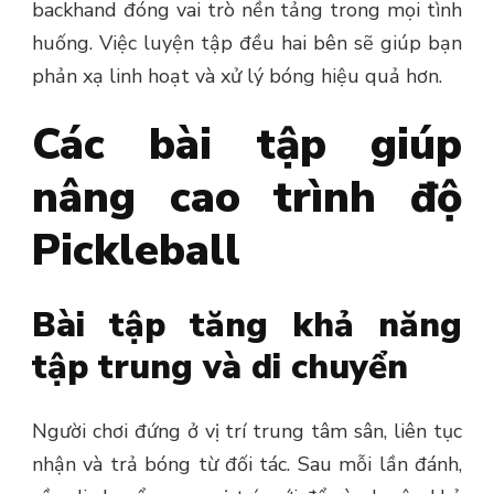
backhand đóng vai trò nền tảng trong mọi tình
huống. Việc luyện tập đều hai bên sẽ giúp bạn
phản xạ linh hoạt và xử lý bóng hiệu quả hơn.
Các bài tập giúp
nâng cao trình độ
Pickleball
Bài tập tăng khả năng
tập trung và di chuyển
Người chơi đứng ở vị trí trung tâm sân, liên tục
nhận và trả bóng từ đối tác. Sau mỗi lần đánh,