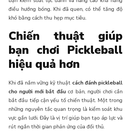
bạn kiểm soát lực đánh và nâng cao khả năng
điều hướng bóng. Khi đã quen, có thể tăng độ
khó bằng cách thu hẹp mục tiêu.
Chiến thuật giúp
bạn chơi Pickleball
hiệu quả hơn
Khi đã nắm vững kỹ thuật
cách đánh pickleball
cho người mới bắt đầu
cơ bản, người chơi cần
bắt đầu tiếp cận yếu tố chiến thuật. Một trong
những nguyên tắc quan trọng là kiểm soát khu
vực gần lưới. Đây là vị trí giúp bạn tạo áp lực và
rút ngắn thời gian phản ứng của đối thủ.