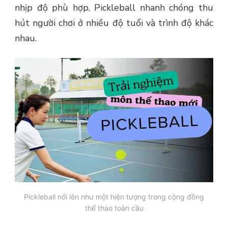
nhịp độ phù hợp, Pickleball nhanh chóng thu
hút người chơi ở nhiều độ tuổi và trình độ khác
nhau.
Pickleball nổi lên như một hiện tượng trong cộng đồng
thể thao toàn cầu