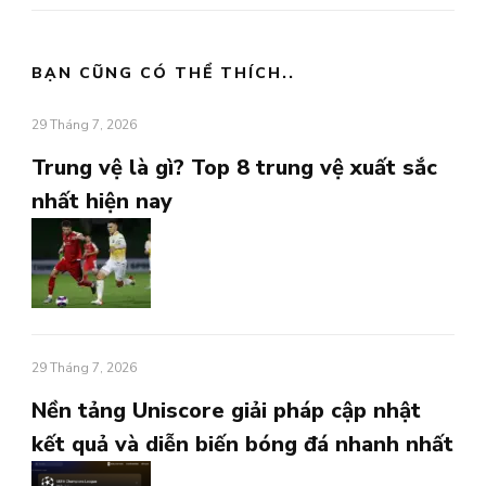
viết
BẠN CŨNG CÓ THỂ THÍCH..
29 Tháng 7, 2026
Trung vệ là gì? Top 8 trung vệ xuất sắc
nhất hiện nay
29 Tháng 7, 2026
Nền tảng Uniscore giải pháp cập nhật
kết quả và diễn biến bóng đá nhanh nhất