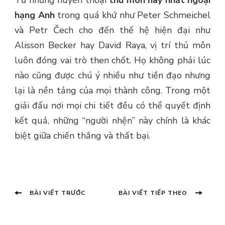
Từ những huyền thoại
thủ môn hay nhất ngoại
hạng Anh
trong quá khứ như Peter Schmeichel
và Petr Čech cho đến thế hệ hiện đại như
Alisson Becker hay David Raya, vị trí thủ môn
luôn đóng vai trò then chốt. Họ không phải lúc
nào cũng được chú ý nhiều như tiền đạo nhưng
lại là nền tảng của mọi thành công. Trong một
giải đấu nơi mọi chi tiết đều có thể quyết định
kết quả, những “người nhện” này chính là khác
biệt giữa chiến thắng và thất bại.
Điều
Bài
Bài
BÀI VIẾT TRƯỚC
BÀI VIẾT TIẾP THEO
viết
tiếp
hướng
trước:
theo:
bài